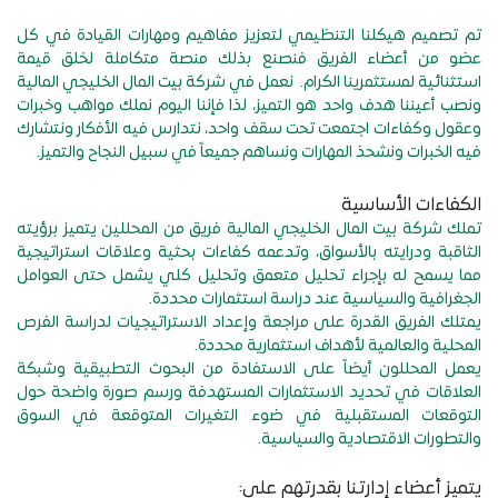
تم تصميم هيكلنا التنظيمي لتعزيز مفاهيم ومهارات القيادة في كل
عضو من أعضاء الفريق فنصنع بذلك منصة متكاملة لخلق قيمة
استثنائية لمستثمرينا الكرام. نعمل في شركة بيت المال الخليجي المالية
ونصب أعيننا هدف واحد هو التميز، لذا فإننا اليوم نملك مواهب وخبرات
وعقول وكفاءات اجتمعت تحت سقف واحد، نتدارس فيه الأفكار ونتشارك
فيه الخبرات ونشحذ المهارات ونساهم جميعاً في سبيل النجاح والتميز.
الكفاءات الأساسية
تملك شركة بيت المال الخليجي المالية فريق من المحللين يتميز برؤيته
الثاقبة ودرايته بالأسواق، وتدعمه كفاءات بحثية وعلاقات استراتيجية
مما يسمح له بإجراء تحليل متعمق وتحليل كلي يشمل حتى العوامل
الجغرافية والسياسية عند دراسة استثمارات محددة.
يمتلك الفريق القدرة على مراجعة وإعداد الاستراتيجيات لدراسة الفرص
المحلية والعالمية لأهداف استثمارية محددة.
يعمل المحللون أيضاً على الاستفادة من البحوث التطبيقية وشبكة
العلاقات في تحديد الاستثمارات المستهدفة ورسم صورة واضحة حول
التوقعات المستقبلية في ضوء التغيرات المتوقعة في السوق
والتطورات الاقتصادية والسياسية.
يتميز أعضاء إدارتنا بقدرتهم على: